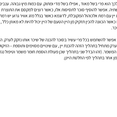
כרים גבוה שמצדיק להתסיס אותו , או שיש לו טעם דומיננטי מיוחד שישא
וא פרי בשל מאוד , אפילו בשל מדי ומתוק. עם כמות מיץ גבוהה. ענבים עו
יה. אפשר להוסיף סוכר לתסיסות אלו, כאשר רוצים למקסם את התוצרת ש
רמת אלכוהול המקובלת, לדוגמא כאשר בגלל מזג אוויר גרוע יש רמת סוכרים
ונה להכין תזקיק מן היין הטעם של היין יכול להיות לא מאוזן כלל , ח
 להשתמש בכל פרי עשיר בסוכר להכנה של שיכר אותו נזקק לערק. הכל
חיל בתהליך הזהה להכנת יין , עם שינויים מסוימים ותוספת – הזיקוק. 
 המשמר. (זהו הבדל שני בתהליך שכן פעולת הוספת חומר משמר וטיפול נגד ז
 בתהליך לפי החלטת היינן.