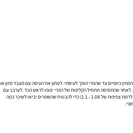
תפוחים יכולים להיות חומר גלם נפלא , אך דורשים ציוד יותר רציני כמו מסחטה (press) ומותירים המון פסולת. אם יחס רגיל של פרי סוכרי שמכיל מספיק מיץ הוא 1:1 בתפוחים התפוקה נמוכה יותר. מסיבה זו שימוש ברכזי פרי ,
את הפרי , להוציא את הגלעינים והעוקצים ולהניח בדלי כחול של 50 ליטר. לכסות במים. להמתין כיומיים עד שהפרי הופך לעיסתי. לטחון את העיסה עם מעבד מזון או
לאחר שהתסיסה תתחיל הקליפות של הפרי יצופו לראש הכד. לערבב עם
משוט ערבוב את הקליפות ולהחזירם פנימה לתירוש.אורך תסיסה הוא כשבועיים. במהלכן יש אפשרות להוסיף שמרים אם התסיסה איטית וסוכרים ( עד לרמת צפיפות של 1.08 -.1.1) כדי להבטיח שהשמרים יביאו לשיכר כמה