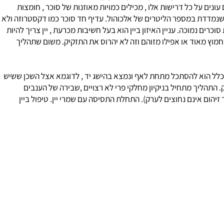
ר בטעם המשקה לאורך תהליך הזיקוק עד לסופו. ערק הוא יין מפרי
נים על כל דרישות אלו , מכילים כמויות מאוזנות של סוכר , חומצות
נמדדת במספר הליטרים של אלכוהול. עדיף חד סוכר כמו דקסטרוזה ולא
 נמוכה. עניין האיזון ביין הוא בעל חשיבות מכרעת , יין צריך להיות
מוץ מאוד או אפילו מזוהם וזה לא יהרוס את התזקיק. משום שתהליך
ל הוא להסתכל מתחת לאף ונמצא בהישג יד , לדוגמא אצל השכן ששיש
התהליך מתחיל בניקיון מחלקי פרי לא רצויים ,שבירה של הענבים
יהום אינם נחוצים לערק). התחלת התסיסה עם שמרי יין. טיפול ביין