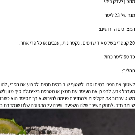
ם ומפוסטרים שכיחים בהכנה של סיידרים ומשקאות מוגזים.
רק ביתי
הדרושים:
ע. לחמצן את העיסה עם חמצן או מטרפת ביצים.להוסיף מזון לשמרים כ
לחוזק השיכר שלנו השפעה ישירה על התפוקה שלנו שנמדדת בליטרים של אלכוהול. תוצאה סבירה