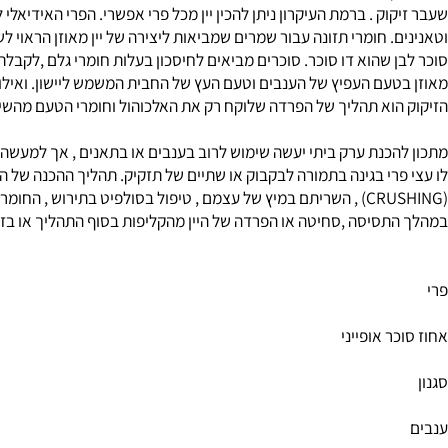
מכינים על ידי תסיסת של ענבים , תאנים וכל פרי אחר שיש לו ריכוז סו
ק . ברמת העיקרון ניתן להכין יין מכל פרי אפשרי. הפרי האידיאלי לכך ה
. חומרי תזונה עבור שמרים שמביאות ליצירה של יין מאוזן הראוי לשת
שהוא דו סוכר. סוכרים מביאים לחיסכון בעלות חומרי גלם ,לקבלת יין עם 
ם העפיץ של הענבים וטעם העץ של החבית המשמש ליישון. ואילו כאשר הכו
וא תהליך של הפרדה שלוקח רק את האלכוהול וחומרי הטעם מהשיכר.
כנת ערק ביתי יעשה שימוש לרוב בענבים או בתאנים , אך למעשה אפשר
רי בגינה בתמורה לבקבוק או שתיים של תזקיק. תהליך ההכנה של הערק מת
(CRUSHING) , השריתם במיץ של עצמם , טיפול בסולפיט בתירוש , החומר
סיסה ,סחיטה או הפרדה של היין מהקליפות בסוף התהליך או בזמן אחר
 אופייני