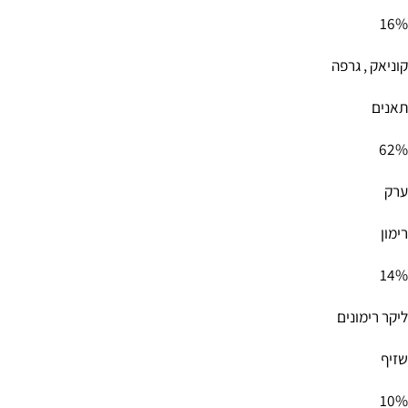
גרפה
נים