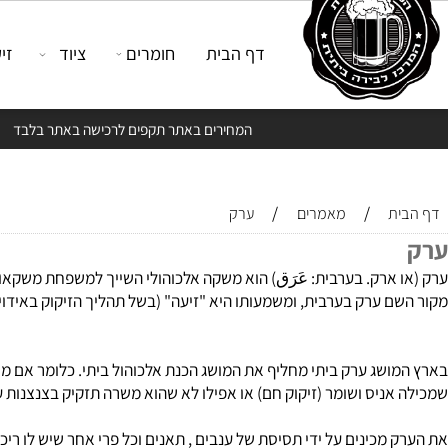
דף הבית
חומרים
ציוד
זיקוק
המחירים באתר תקפים לרכישה באתר בלבד
/
/
מאמרים
ערק
רק. בערבית: عَرَق) הוא משקה אלכוהולי השייך למשפחת משקאות אניס המ
ערק בערבית, ומשמעותו היא "זיעה" (בשל תהליך הזיקוק באידוי וטפטוף)
שג ערק ביתי מחליף את המושג הכנת אלכוהול ביתי. כלומר אם מישהו ש
ניס ושומר (זיקוק חם) או אפילו לא שהוא משרה תזקיק בצנצנות עם תבלי