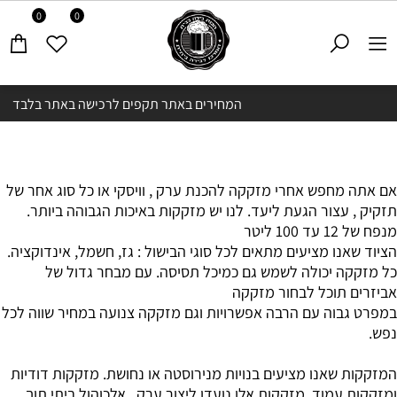
0
0
המחירים באתר תקפים לרכישה באתר בלבד
אם אתה מחפש אחרי מזקקה להכנת ערק , וויסקי או כל סוג אחר של
תזקיק , עצור הגעת ליעד. לנו יש מזקקות באיכות הגבוהה ביותר.
מנפח של 12 עד 100 ליטר
הציוד שאנו מציעים מתאים לכל סוגי הבישול : גז, חשמל, אינדוקציה.
כל מזקקה יכולה לשמש גם כמיכל תסיסה. עם מבחר גדול של
אביזרים תוכל לבחור מזקקה
במפרט גבוה עם הרבה אפשרויות וגם מזקקה צנועה במחיר שווה לכל
נפש.
המזקקות שאנו מציעים בנויות מנירוסטה או נחושת. מזקקות דודיות
ומזקקות עמוד. מזקקות אלו נועדו ליצור ערק , אלכוהול ביתי תוך