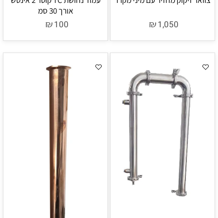
אורך 30 סמ
₪
₪
100
1,050