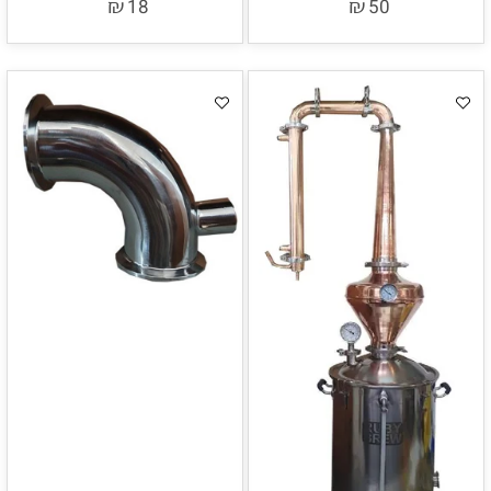
₪
₪
18
50