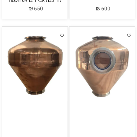
₪
₪
650
600