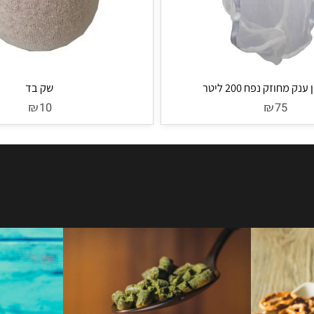
ק נפח 200 ליטר
שק בד
₪
₪
10
75