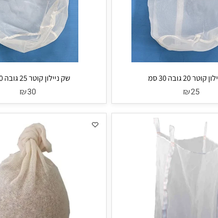
 30 סמ
שק ניילון קוטר 25 גובה 40 סמ
₪
₪
30
25