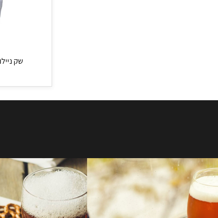
שק ניילון ענק מחוז