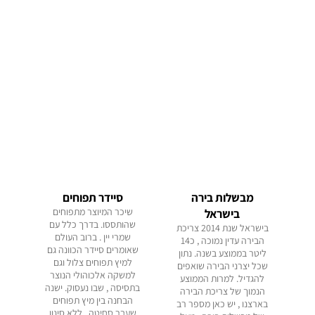
מבשלות בירה
סיידר תפוחים
שיכר המיוצר מתפוחים
בישראל
שהותססו. בדרך כלל עם
בישראל שנת 2014 צריכת
שמרי יין . ברוב העולם
הבירה עדין נמוכה , כ14
שאומרים סיידר הכוונה גם
ליטר בממוצע בשנה. נתון
למיץ תפוחים צלול וגם
שכל יצרני הבירה שואפים
למשקה אלכוהולי הנוצר
להגדיל. למרות הממוצע
בתסיסה , שבו נעסוק. ישנה
הנמוך של צריכת הבירה
הבחנה בין מיץ תפוחים
בארצנו , יש כאן מספר רב
שעבר סחיטה , ללא סינון