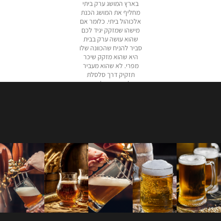
בארץ המושג ערק ביתי
מחליף את המושג הכנת
אלכוהול ביתי. כלומר אם
מישהו שמזקק יגיד לכם
שהוא עושה ערק בבית
סביר להניח שהכוונה שלו
היא שהוא מזקק שיכר
מפרי. לא שהוא מעביר
תזקיק דרך סלסלת
תבלינים שמכילה אניס
ושומר (זיקוק חם) או אפילו
לא שהוא משרה תזקיק
בצנצנות עם תבלינים