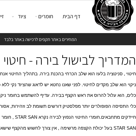
דף הבית
חומרים
ציוד
זיקוק
המחירים באתר תקפים לרכישה באתר בלבד
יך לבישול בירה - חיטוי
סניטציה בלעז הוא שלב הכרחי בהכנת בירה. בתהליך החיטוי אנחנו נש
א שלב מקדים לחיטוי. לפני שאנו נחטא יש לדאוג שהציוד נקי ללא כתמי
לול להרוס את ראש הקצף בבירה. עדיף להשתמש בחומר ניקוי יעודיים כמו PBW , או חומר ניק
סה הפופולרים יותר מפלסטיק דורשים תשומת לב וזהירות, אסור לשפשף
טוי הנפוץ לבירה נקרא STAR SAN , חומר חיטוי חומצתי שיהרוג חיידקים ושמרי בר לא רצויים. זמן מגע של דקה אחת ושטיפה איננה נדרשת.
 המדוללת של סטאר סאן מומלץ לרסס במרססת