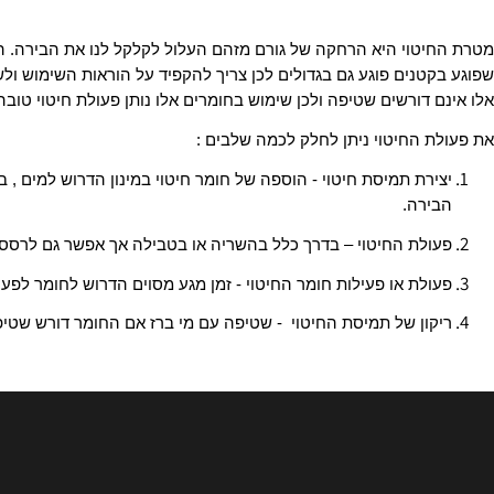
טוי היא הרחקה של גורם מזהם העלול לקלקל לנו את הבירה. התירוש הו
טנים פוגע גם בגדולים לכן צריך להקפיד על הוראות השימוש ולשטוף ב
 דורשים שטיפה ולכן שימוש בחומרים אלו נותן פעולת חיטוי טובה יותר.
 החיטוי ניתן לחלק לכמה שלבים :
רת תמיסת חיטוי - הוספה של חומר חיטוי במינון הדרוש למים , בתמיסה 
רה.
לת החיטוי – בדרך כלל בהשריה או בטבילה אך אפשר גם לרסס או למ
לת או פעילות חומר החיטוי - זמן מגע מסוים הדרוש לחומר לפעולת הח
ון של תמיסת החיטוי - שטיפה עם מי ברז אם החומר דורש שטיפה או 