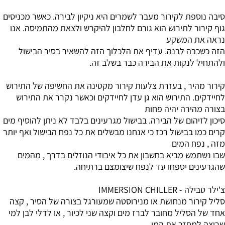
סיבה נוספת לקירור מעבר לשמרים היא ניקיון לבירה. כאשר מכניסים
גוף קירור לתירוש הוא גורם לחלבון להיקרש ולצאת מהתמיסה. אנו
נראה את המשקע
הזה כשכבה לבנה. עדיף את הלכלוך הזה להשאיר בסיר הבישול
ולהתחיל לנקות את הבירה כבר בשלב זה.
קירור מהיר , בעזרת צלעות קירור מקטינה את החשיפה של התירוש
לחיידקים. התירוש הוא גן עדן לחיידקים וכאשר נקרר את התירוש
בצורה מהירה יהיה פחות
סיכון לזיהום של הבירה. בבישול מגרעינים בלבד לא ניתן להוסיף מים
קרים כמו בבישול רכז כי אנחנו מבשלים את כל נפח הבישול ואף יותר
מזה , נפח המים
שבו נשתמש מביא בחשבון את כל איבודי הנוזלים בדרך , מהמים
שהגרעינים יספחו עד לנפח שיצומצם ברתיחה.
צ'ילר טבילה - IMMERSION CHILLER
סליל קירור מנחושת או מנירוסטה שמעורגל בצורה של הסיר , קצה
אחד של הסליל מחובר לברז מים וקצה שני לכיור , או לדלי לבן למי
שרוצה למחזר את המי