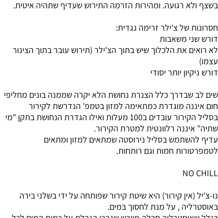
בשצף ולא רגועה. ומהירות הזרמה התירוש שעדיף שתהיה איטית.
חסרונות של צ'ילר זרימה נגדית:
דורש שני משאבות
לא רואים את הלכלוך שיש בתוך הצ'ילר (תירוש עובר בתוך הצינור
עצמו)
דורש ניקיון יותר יסודי
שים לב שבדרך כלל הצנרת נחושת הלא יקרה שממנה בונים מחליפי
חום איננה מוגדרת כמתאימה למזון בטמפ' הנדרשת לקירור
בסליל הקירור עובדים ב100 מעלות ואילו הגדרת הנחושת בתקן "מי
שתיה" איננה רלוונטית למטרת הקירור.
עדיף להשתמש בסליל נירוסטה שמתאים למזון ומתאים
לטמפרטורות חמות וגם רותחות.
NO CHILL
נו-צ'יל (אין קירור) היא שיטת קירור שפותחה על ידי בשלני בירה
באוסטרליה , על מנת לחסוך במים.
בגלל שאוסטרליה סבלה מיובש שגררו הגבלת על כמות המים לכל