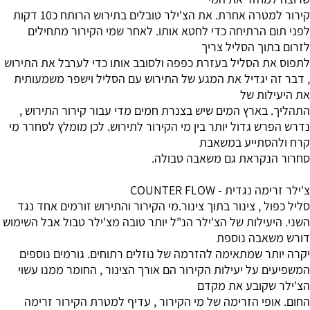
קירור למטרה אחרת. את הצ'ילר טובלים בתירוש הרותח כ10 דקות
לפני תום הרתיחה כדי לחטא אותו. לאחר שמי הקירור מתחילים
לזרום בתוך הסליל צריך
לתפוס את הסליל בעזרת כפפה ולסובב אותו כדי לערבל את התירוש
, דבר זה יגדיל את המגע של התירוש עם הסליל וישפר משמעותית
את היעילות של
התהליך. בארץ המים שיש בצנרת חמים מדי עבור קירור התירוש ,
נדרש הפרש גדול יותר בין מי הקירור לתירוש. לכן מומלץ לסחרר מי
קרח ולהסתייע במשאבת
סחרור הנקראת גם משאבה טבולה.
צ'ילר זרימה נגדית - COUNTER FLOW
סליל כפול , צינור בתוך צינור.מי הקירור והתירוש זורמים אחד נגד
השני. היעילות של הצ'ילר הנ"ל יותר טובה מצ'ילר טבול אבל השימוש
דורש משאבה נוספת
יקרה יותר שמתאימה להזרמה של נוזלים רתוחים. גורמים נוספים
המשפיעים על יעילות הקירור הם אורך הצינור , החומר ממנו עשוי
הצ'ילר שקובע את מקדם
החום. אופי הזרימה של מי הקירור , עדיף למטרת הקירור זרימה