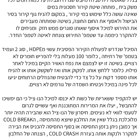
משק בית , פותחה שיטת קירור חסכונית במים
שאינה עושה כלל שימוש במי קירור , במקום להניח גוף קירור בסיר
הבישול ולאסוף את החום החוצה, בשיטה שפותחה מעבירים
את התירוש למיכל איסוף שאותו סוגרים ממש חזק ומניחים לו
להתקרר כיממה עד שטמפ' התירוש צונחת לאיטה לטמפ' החדר.
המיכל שנדרש לפעולת הקירור הפסיבית עשוי מHDPE , סוג 2 ועמיד
בטמפ' של רתיחה , כלומר 100 מעלות בלי להפריש חומרים לא
רצויים. בשיטה זו יש לצמצם את נפח האוויר הקיים במיכל לאחר
מילויו. כלומר ללחוץ אותו. לפקוק אותו ואז לשקשק אותו או להניח
אותו מספר דקות על כל צד כדי להבטיח שהנוזלים הרתוחים יגיעו
לכל פינה במיכל ויבטיחו השמדה של גורמים לא רצויים.
יש להקפיד ששאריות של כשות לא יכנסו למיכל הנו-ציל כי הם ימשיכו
להתבשל , יעלו את המרירות המתוכננת ואף עשויים לגרום
לטעמי לוואי לא נעימים. חיסרון של הנו-ציל הוא שהבירה תהיה יותר
מלוכלכת בגלל שאין את החלבון שיוצא מהתמיסה , הCOLD BREAK
אך כמובן ניתן בזמן התסיסה או בסוף התסיסה להכניס את הבירה
למקרר ולנקות אותה בעזרת COLD CRASH , הצנחה של החלבון