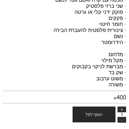
· שני ברזי פלסטיק
· פוקק ידני קלי או גרטה
· פקקים
· חומר חיטוי
· צינורית פלסטית להעברת הבירה
· נשם
· הידרומטר
· מדחום
· מקל מילוי
· מברשת לניקוי בקבוקים
· שק בד
· משוט ערבוב
· משורה
400
₪
הוסף לסל