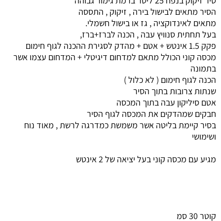
סיר זיקוק בנפח 25 ליטר ברמת גימור גבוהה
הסיר מתאים לבישול בירה , זיקוק , התססה
מתאים לאינדוקציה , גז או בישול חשמלי.
בעל תחתית סנוויץ עבה , הכנה לברז+ברז,
פקק 1.5 אינטש + אטם + מהדק לסגירת ההכנה לגוף חימום
מכסה קוני הכולל מתאם למדחום דיגיטלי + המדחום עצמו אשר
בתמונה
הכנה לגוף חימום ( לא כלול )
שנתות צרובות בתוך הסיר
אטם סיליקון עבה בתוך המכסה
חבקים שמהדקים את המכסה לגוף הסיר
בסיר קיימת בליטה אשר משמשת כמדרגה לרשת , מאוד נוח
ושימושי
מגיע עם מכסה קוני בעל יציאה של 2 אינטש
קוטר 30 סמ