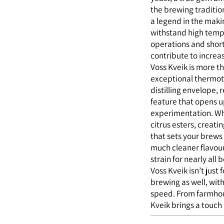
yeast, a true gem
the brewing tradit
a legend in the ma
withstand high te
operations and sh
contribute to incr
Voss Kveik is more 
exceptional therm
distilling envelop
feature that opens 
experimentation. 
citrus esters, cre
that sets your br
much cleaner flavo
strain for nearly al
Voss Kveik isn’t ju
brewing as well, 
speed. From farmh
Kveik brings a to