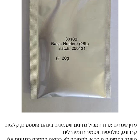
מזין שמרים ארוז המכיל מזינים וויטמינים בינהם פוספטים, קלציום
קרבונט, סולפטים, ויטמינים ומינרלים
מיועד לתסיסות סוכר או לתסיסה לא בריאה החסרה במזינים אלו.