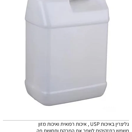
גליצרין באיכות USP , איכות רפואית ואיכות מזון
משמש בתזקיקים לשפר את המרקם ותחושת פה.